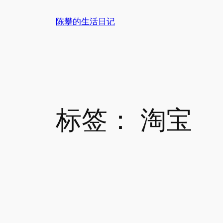
跳
陈攀的生活日记
至
内
容
标签：
淘宝