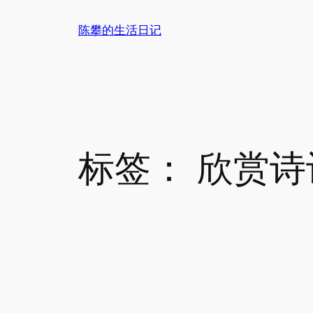
跳
陈攀的生活日记
至
内
容
标签：
欣赏诗