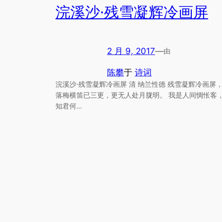
浣溪沙·残雪凝辉冷画屏
2 月 9, 2017
—
由
陈攀
于
诗词
浣溪沙·残雪凝辉冷画屏 清 纳兰性德 残雪凝辉冷画屏
落梅横笛已三更，更无人处月胧明。 我是人间惆怅客
知君何…