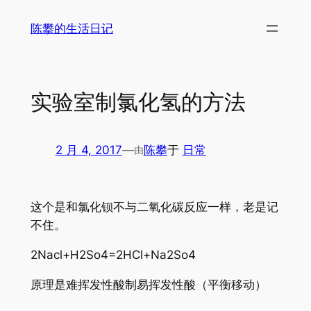
跳
陈攀的生活日记
至
内
容
实验室制氯化氢的方法
2 月 4, 2017
—
陈攀
于
日常
由
这个是和氯化钡不与二氧化碳反应一样，老是记
不住。
2Nacl+H2So4=2HCl+Na2So4
原理是难挥发性酸制易挥发性酸（平衡移动）