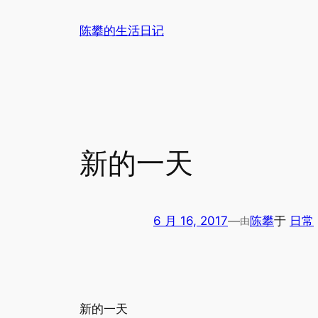
跳
陈攀的生活日记
至
内
容
新的一天
6 月 16, 2017
—
陈攀
于
日常
由
新的一天