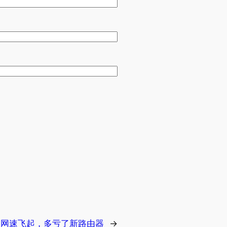
:
网速飞起，多亏了新路由器
→