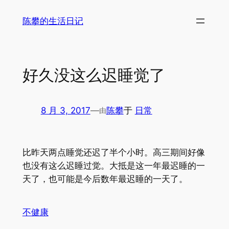
跳
陈攀的生活日记
至
内
容
好久没这么迟睡觉了
8 月 3, 2017
—
陈攀
于
日常
由
比昨天两点睡觉还迟了半个小时。高三期间好像
也没有这么迟睡过觉。大抵是这一年最迟睡的一
天了，也可能是今后数年最迟睡的一天了。
不健康