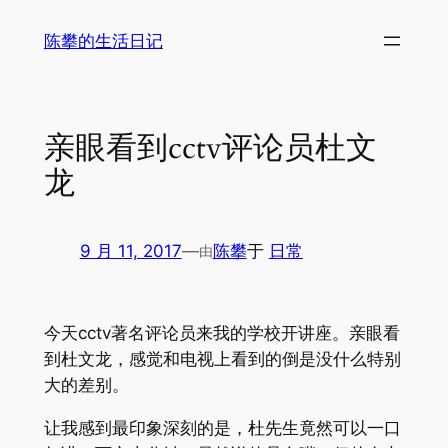
跳
陈攀的生活日记
至
内
容
亲眼看到cctv评论员杜文
龙
9 月 11, 2017
—
陈攀
于
日常
由
今天cctv著名评论员来我的学校开讲座。亲眼看
到杜文龙，感觉和电视上看到的倒是没什么特别
大的差别。
让我感到最印象深刻的是，杜先生竟然可以一口