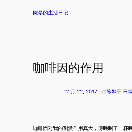
跳
陈攀的生活日记
至
内
容
咖啡因的作用
12 月 22, 2017
—
陈攀
于
日
由
咖啡因对我的刺激作用真大，傍晚喝了一杯