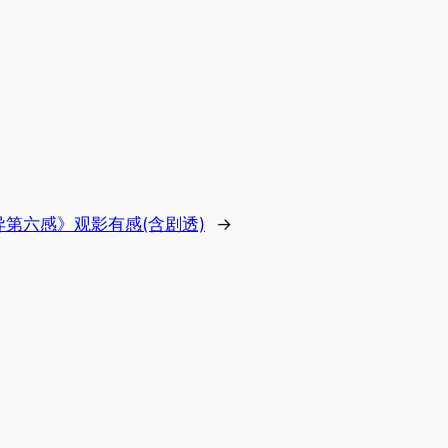
异第六感》观影有感(含剧透)
→