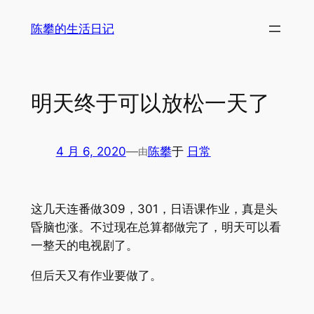
跳
陈攀的生活日记
至
内
容
明天终于可以放松一天了
4 月 6, 2020
—
陈攀
于
日常
由
这几天连番做309，301，日语课作业，真是头
昏脑也涨。不过现在总算都做完了，明天可以看
一整天的电视剧了。
但后天又有作业要做了。