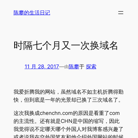
跳
陈攀的生活日记
至
内
容
时隔七个月又一次换域名
11 月 28, 2017
—
陈攀
于
探索
由
我爱折腾我的网站，虽然域名不如主机折腾得勤
快，但到底是一年的光景却已换了三次域名了。
这次我换成chenchn.com的原因是看重了com
的主流性。还有就是CHN是中国的缩写，因此
我觉得说不定哪天哪个外国人对我博客感兴趣了
或者说我在交外国笔友和他介绍外国网站的时候