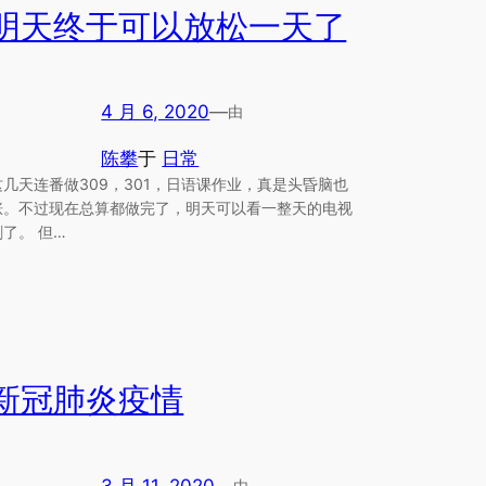
明天终于可以放松一天了
4 月 6, 2020
—
由
陈攀
于
日常
这几天连番做309，301，日语课作业，真是头昏脑也
涨。不过现在总算都做完了，明天可以看一整天的电视
剧了。 但…
新冠肺炎疫情
3 月 11, 2020
—
由