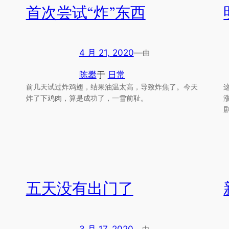
首次尝试“炸”东西
4 月 21, 2020
—
由
陈攀
于
日常
前几天试过炸鸡翅，结果油温太高，导致炸焦了。今天
。
炸了下鸡肉，算是成功了，一雪前耻。
五天没有出门了
3 月 17, 2020
—
由