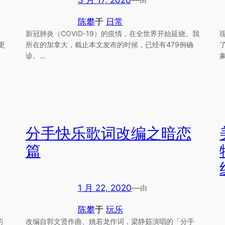
陈攀
于
日常
以
新冠肺炎（COVID-19）的疫情，在全世界开始延烧。我
更
所在的加拿大，截止本文发布的时候，已经有479例确
诊。…
分手快乐歌词改编之暗恋
篇
1 月 22, 2020
—
由
陈攀
于
玩乐
的
改编自郭文贤作曲、姚若龙作词，梁静茹演唱的「分手