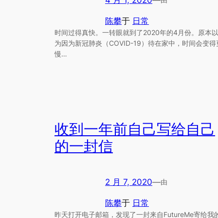
陈攀
于
日常
时间过得真快。一转眼就到了2020年的4月份。原本
为因为新冠肺炎（COVID-19）待在家中，时间会变得
慢…
收到一年前自己写给自己
的一封信
2 月 7, 2020
—
由
陈攀
于
日常
昨天打开电子邮箱，发现了一封来自FutureMe寄给我