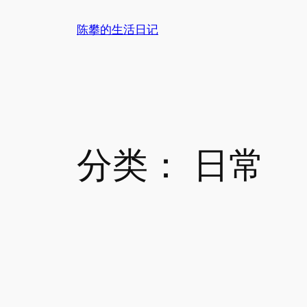
跳
陈攀的生活日记
至
内
容
分类：
日常