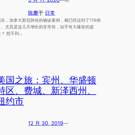
陈攀
于
日常
现在，加拿大新冠肺炎的确诊案例，都已经达到了116例
了。尤其是这几天增长的非常快，似乎有大爆发的迹
象？ 想不到…
美国之旅：宾州、华盛顿
特区、费城、新泽西州、
纽约市
12 月 30, 2019
—