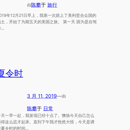
陈攀
于
旅行
由
2019年12月21日早上，我第一次踏上了美利坚合众国的
领土，开始了为期五天的美国之旅。 第一天 因为是自驾
游…
夏令时
3 月 11, 2019
—
由
陈攀
于
日常
今天一早一起，我发现已经十点了。懊恼今天自己怎么
睡得这么迟才起床。直到下午我才恍然大悟，今天是调
整夏令时的时间…