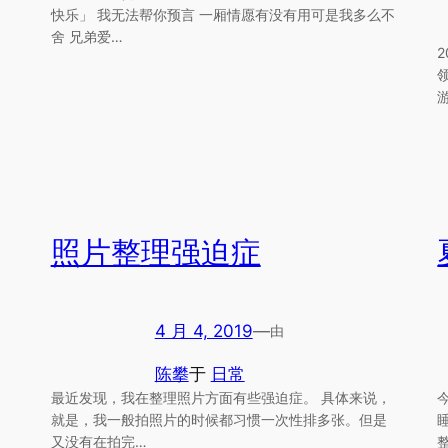
快乐」 我无法帮你预言 一厢情愿有没有用可是我多么不
舍 兄弟爱…
照片整理强迫症
4 月 4, 2019
—
由
陈攀
于
日常
最近发现，我在整理照片方面有些强迫症。 具体来说，
就是，我一般拍照片的时候都习惯一次性排多张。但是
又没有在拍完…