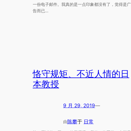
一份电子邮件。我真的是一点印象都没有了，觉得是广
告而已…
恪守规矩、不近人情的日
本教授
9 月 29, 2019
—
陈攀
于
日常
由