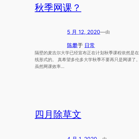
秋季网课？
5 月 12, 2020
—
由
陈攀
于
日常
隔壁的麦吉尔大学已经宣布正在计划秋季课程依然是在
线形式的。 真希望多伦多大学秋季不要再只是网课了
虽然网课效率…
四月除草文
4 月 1, 2020
—
由