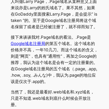
人叫做Larry Page，.Page域名从某种意义上面
来说亦是Larry的姓氏域名了。果不其然，如果
在GoDaddy里面搜索Larry.Page，是会提示“ is
taken ”的。至于是Google域名注册局将这个域
名保留了或者是已经被注册了，就不得而知了。
接下来谈谈我对.Page域名的看法。.Page是
Google域名注册局
的第五个域名。这个域名的
价格并不高，一年10几刀。而这个域名的含义，
则是“网页”，也具有“通用性”，再加之Google的
推荐，我认为这个域名是会有一定的注册量的。
在Google域名注册局的五个域名（.page, .app,
.how, .soy, .みんな)中，我认为.page的地位应
该是仅次于.app的。
当然了，我还是最看好.web域名和.xyz域名，
只是不知道.web域名到底什么时候会开放注
册。