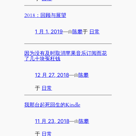
2018：回顾与展望
1 月 1, 2019
—
陈攀
于
日常
由
因为没有及时取消苹果音乐订阅而花
了几十块冤枉钱
12 月 27, 2018
—
陈攀
由
于
日常
我那台起死回生的Kindle
11 月 23, 2018
—
陈攀
由
于
日常