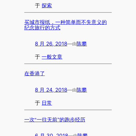
于
探索
买城市报纸，一种简单而不失意义的
纪念旅行的方式
8 月 26, 2018
—
陈攀
由
于
一般文章
在香港了
8 月 24, 2018
—
陈攀
由
于
日常
一次“一往无前”的跑步经历
6 月 30, 2018
—
陈攀
由