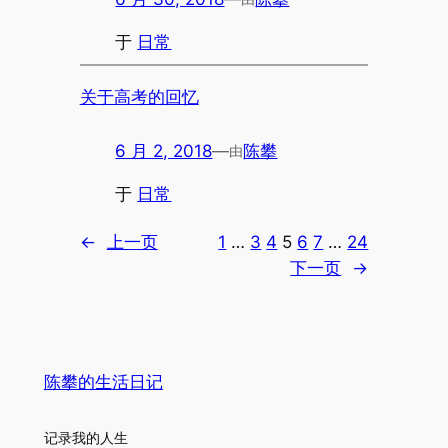
于
日常
关于高考的回忆
6 月 2, 2018
—
陈攀
由
于
日常
←
上一页
1
…
3
4
5
6
7
…
24
下一页
→
陈攀的生活日记
记录我的人生