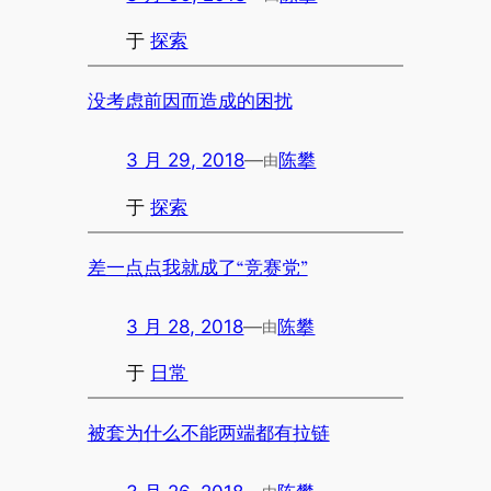
于
探索
没考虑前因而造成的困扰
3 月 29, 2018
—
陈攀
由
于
探索
差一点点我就成了“竞赛党”
3 月 28, 2018
—
陈攀
由
于
日常
被套为什么不能两端都有拉链