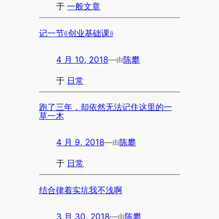
于
一般文章
记一节《创业基础课》
4 月 10, 2018
—
陈攀
由
于
日常
跑了三年，却依然无法记住这里的一
草一木
4 月 9, 2018
—
陈攀
由
于
日常
结合律着实坑我不浅啊
3 月 30, 2018
—
陈攀
由