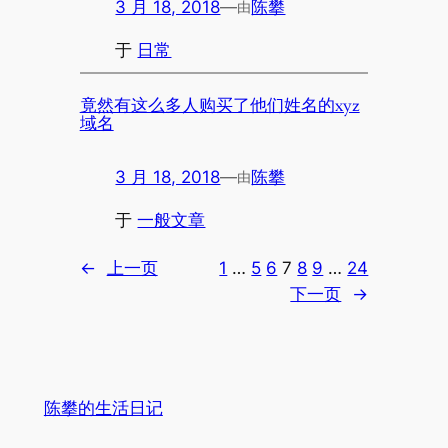
3 月 18, 2018
—
陈攀
由
于
日常
竟然有这么多人购买了他们姓名的xyz
域名
3 月 18, 2018
—
陈攀
由
于
一般文章
←
上一页
1
…
5
6
7
8
9
…
24
下一页
→
陈攀的生活日记